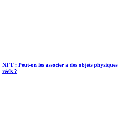
NFT : Peut-on les associer à des objets physiques
réels ?