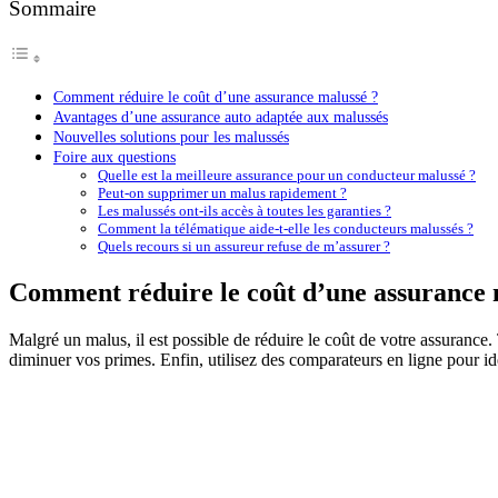
Sommaire
Comment réduire le coût d’une assurance malussé ?
Avantages d’une assurance auto adaptée aux malussés
Nouvelles solutions pour les malussés
Foire aux questions
Quelle est la meilleure assurance pour un conducteur malussé ?
Peut-on supprimer un malus rapidement ?
Les malussés ont-ils accès à toutes les garanties ?
Comment la télématique aide-t-elle les conducteurs malussés ?
Quels recours si un assureur refuse de m’assurer ?
Comment réduire le coût d’une assurance 
Malgré un malus, il est possible de réduire le coût de votre assurance
diminuer vos primes. Enfin, utilisez des comparateurs en ligne pour ide