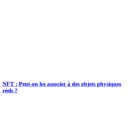
NFT : Peut-on les associer à des objets physiques
réels ?