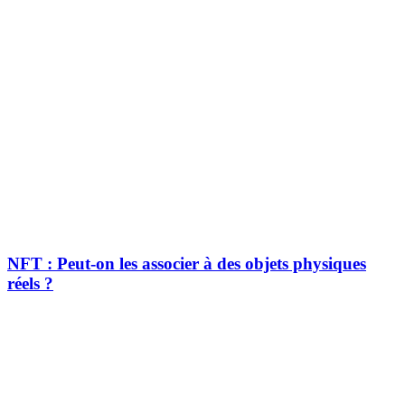
NFT : Peut-on les associer à des objets physiques
réels ?