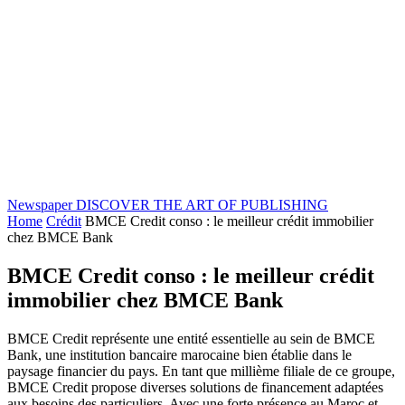
Newspaper
DISCOVER THE ART OF PUBLISHING
Home
Crédit
BMCE Credit conso : le meilleur crédit immobilier
chez BMCE Bank
BMCE Credit conso : le meilleur crédit
immobilier chez BMCE Bank
BMCE Credit représente une entité essentielle au sein de BMCE
Bank, une institution bancaire marocaine bien établie dans le
paysage financier du pays. En tant que millième filiale de ce groupe,
BMCE Credit propose diverses solutions de financement adaptées
aux besoins des particuliers. Avec une forte présence au Maroc et