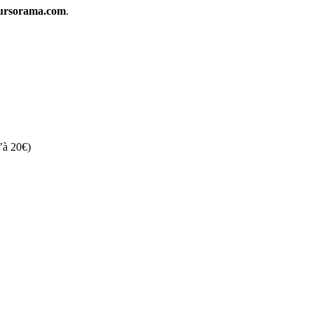
rsorama.com
.
’à 20€)