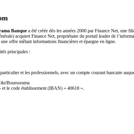
com
rama Banque
a été créée dès les années 2000 par Finance Net, une filia
érale) acquiert Finance Net, propriétaire du portail leader de l’inform
une offre mêlant informations financières et épargne en ligne.
tés principales :
articulier et les professionnels, avec un compte courant bancaire auque
/wiki/Boursorama
 le code établissement (IBAN) « 40618 ».