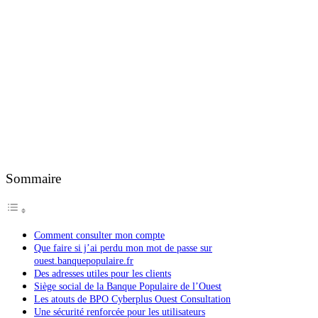
Sommaire
Comment consulter mon compte
Que faire si j’ai perdu mon mot de passe sur
ouest.banquepopulaire.fr
Des adresses utiles pour les clients
Siège social de la Banque Populaire de l’Ouest
Les atouts de BPO Cyberplus Ouest Consultation
Une sécurité renforcée pour les utilisateurs