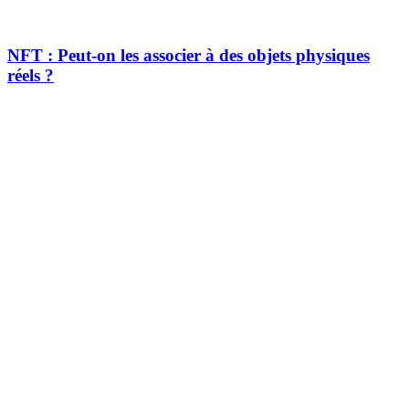
NFT : Peut-on les associer à des objets physiques
réels ?