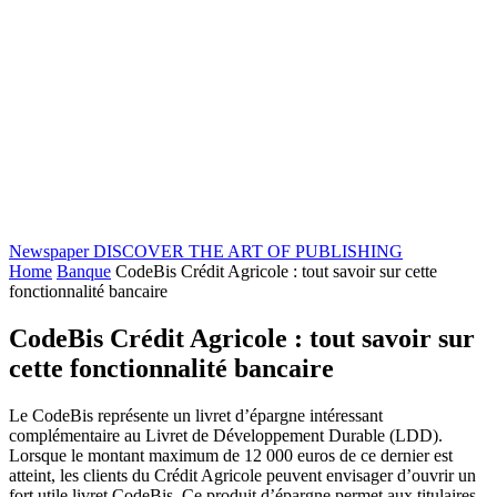
Newspaper
DISCOVER THE ART OF PUBLISHING
Home
Banque
CodeBis Crédit Agricole : tout savoir sur cette
fonctionnalité bancaire
CodeBis Crédit Agricole : tout savoir sur
cette fonctionnalité bancaire
Le CodeBis représente un livret d’épargne intéressant
complémentaire au Livret de Développement Durable (LDD).
Lorsque le montant maximum de 12 000 euros de ce dernier est
atteint, les clients du Crédit Agricole peuvent envisager d’ouvrir un
fort utile livret CodeBis. Ce produit d’épargne permet aux titulaires