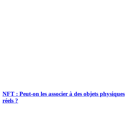
NFT : Peut-on les associer à des objets physiques
réels ?