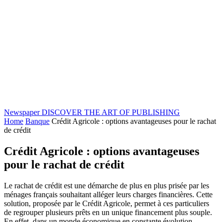
Newspaper
DISCOVER THE ART OF PUBLISHING
Home
Banque
Crédit Agricole : options avantageuses pour le rachat
de crédit
Crédit Agricole : options avantageuses
pour le rachat de crédit
Le rachat de crédit est une démarche de plus en plus prisée par les
ménages français souhaitant alléger leurs charges financières. Cette
solution, proposée par le Crédit Agricole, permet à ces particuliers
de regrouper plusieurs prêts en un unique financement plus souple.
En effet, dans un monde économique en constante évolution,