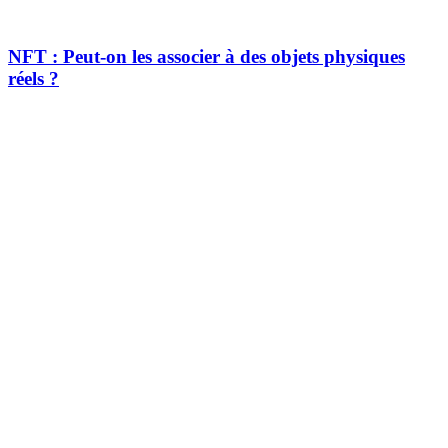
NFT : Peut-on les associer à des objets physiques
réels ?