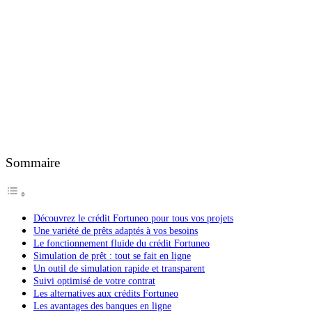
Sommaire
Découvrez le crédit Fortuneo pour tous vos projets
Une variété de prêts adaptés à vos besoins
Le fonctionnement fluide du crédit Fortuneo
Simulation de prêt : tout se fait en ligne
Un outil de simulation rapide et transparent
Suivi optimisé de votre contrat
Les alternatives aux crédits Fortuneo
Les avantages des banques en ligne