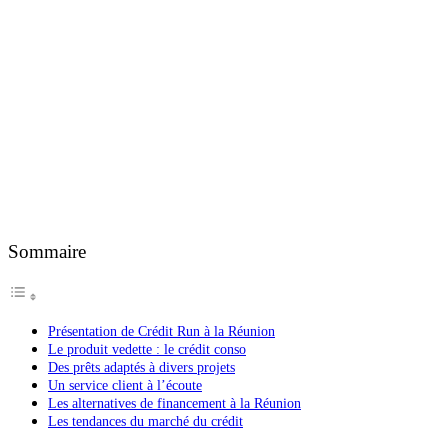
Sommaire
Présentation de Crédit Run à la Réunion
Le produit vedette : le crédit conso
Des prêts adaptés à divers projets
Un service client à l’écoute
Les alternatives de financement à la Réunion
Les tendances du marché du crédit