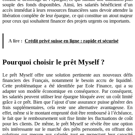
souple des fonds disponibles. Ainsi, les salariés bénéficient d’un
accès immédiat à leurs ressources financières sans devoir attendre la
libération complète de leur épargne, ce qui constitue un atout majeur
pour ceux qui souhaitent financer des projets urgents ou importants.
A lire :
Crédit privé suisse en ligne : rapide et sécurisé
Pourquoi choisir le prêt Myself ?
Le prêt Myself offre une solution pertinente aux nouveaux défis
financiers des Français, notamment le besoin accru de liquidité.
Cette problématique a été identifiée par Eole Finance, qui a su
adapter son modèle économique en conséquence. Par conséquent,
les salariés peuvent utiliser leur épargne bloquée avec un coût limité
grâce à ce prêt. Bien que l’ajout d’une assurance puisse générer des
frais supplémentaires, cela reste une alternative avantageuse. En
effet, même si le montant emprunté doit être remboursé à l’échéance,
le fait que le remboursement soit fixe limite les fluctuations de coût
pour les clients. De même, le prêt Myself se révèle être une option
très intéressante sur le marché des prêts personnels, en offrant des
solutions sur mesure aux salariés tout en respectant leur capacité