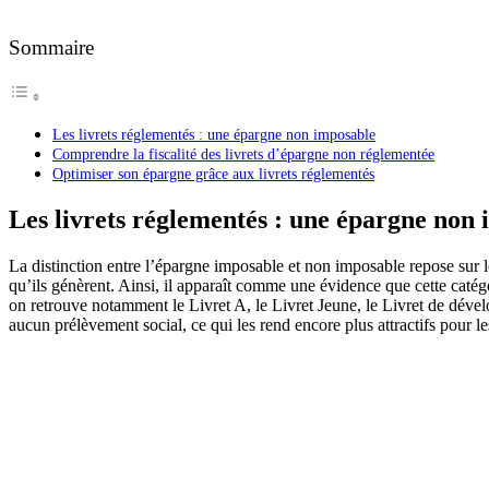
Sommaire
Les livrets réglementés : une épargne non imposable
Comprendre la fiscalité des livrets d’épargne non réglementée
Optimiser son épargne grâce aux livrets réglementés
Les livrets réglementés : une épargne non
La distinction entre l’épargne imposable et non imposable repose sur le
qu’ils génèrent. Ainsi, il apparaît comme une évidence que cette catégo
on retrouve notamment le Livret A, le Livret Jeune, le Livret de dével
aucun prélèvement social, ce qui les rend encore plus attractifs pour l