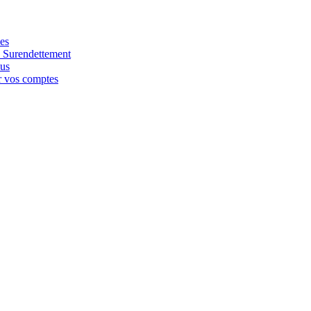
ées
e Surendettement
nus
r vos comptes