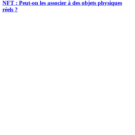
NFT : Peut-on les associer à des objets physiques
réels ?