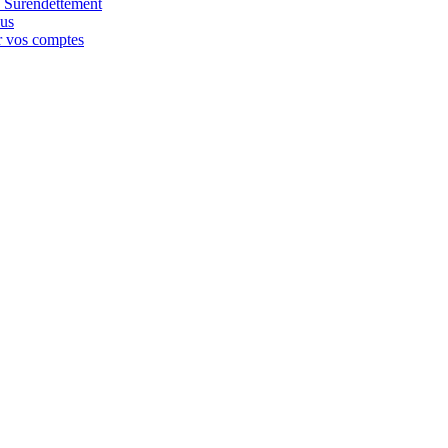
e Surendettement
nus
r vos comptes