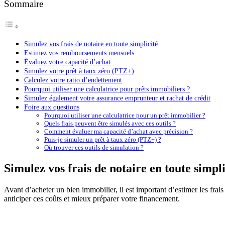
Sommaire
Simulez vos frais de notaire en toute simplicité
Estimez vos remboursements mensuels
Évaluez votre capacité d’achat
Simulez votre prêt à taux zéro (PTZ+)
Calculez votre ratio d’endettement
Pourquoi utiliser une calculatrice pour prêts immobiliers ?
Simulez également votre assurance emprunteur et rachat de crédit
Foire aux questions
Pourquoi utiliser une calculatrice pour un prêt immobilier ?
Quels frais peuvent être simulés avec ces outils ?
Comment évaluer ma capacité d’achat avec précision ?
Puis-je simuler un prêt à taux zéro (PTZ+) ?
Où trouver ces outils de simulation ?
Simulez vos frais de notaire en toute simpli
Avant d’acheter un bien immobilier, il est important d’estimer les frai
anticiper ces coûts et mieux préparer votre financement.