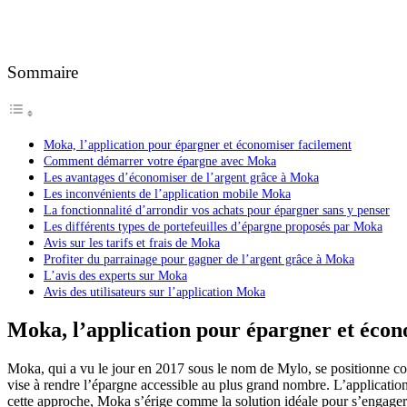
Sommaire
Moka, l’application pour épargner et économiser facilement
Comment démarrer votre épargne avec Moka
Les avantages d’économiser de l’argent grâce à Moka
Les inconvénients de l’application mobile Moka
La fonctionnalité d’arrondir vos achats pour épargner sans y penser
Les différents types de portefeuilles d’épargne proposés par Moka
Avis sur les tarifs et frais de Moka
Profiter du parrainage pour gagner de l’argent grâce à Moka
L’avis des experts sur Moka
Avis des utilisateurs sur l’application Moka
Moka, l’application pour épargner et écon
Moka, qui a vu le jour en 2017 sous le nom de Mylo, se positionne comm
vise à rendre l’épargne accessible au plus grand nombre. L’applicatio
cette approche, Moka s’érige comme la solution idéale pour s’engage