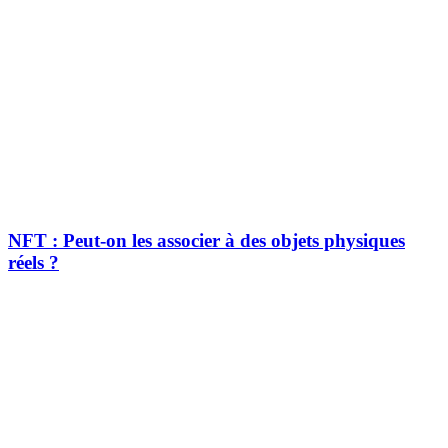
NFT : Peut-on les associer à des objets physiques
réels ?