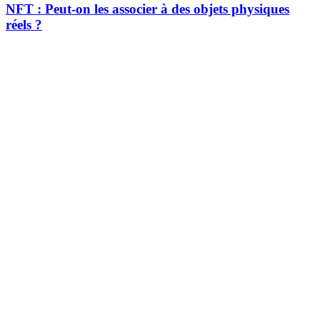
NFT : Peut-on les associer à des objets physiques
réels ?