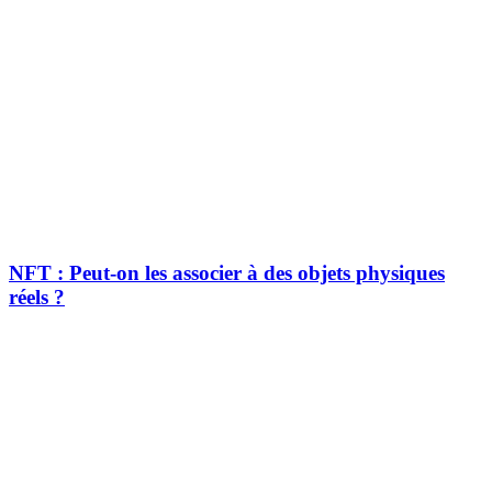
NFT : Peut-on les associer à des objets physiques
réels ?