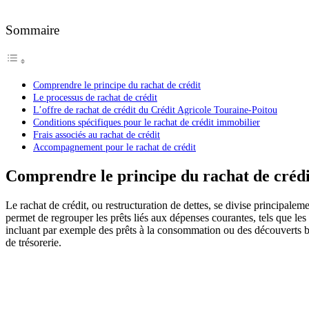
Sommaire
Comprendre le principe du rachat de crédit
Le processus de rachat de crédit
L’offre de rachat de crédit du Crédit Agricole Touraine-Poitou
Conditions spécifiques pour le rachat de crédit immobilier
Frais associés au rachat de crédit
Accompagnement pour le rachat de crédit
Comprendre le principe du rachat de crédi
Le rachat de crédit, ou restructuration de dettes, se divise principale
permet de regrouper les prêts liés aux dépenses courantes, tels que les
incluant par exemple des prêts à la consommation ou des découverts ban
de trésorerie.