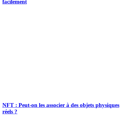
facilement
NFT : Peut-on les associer à des objets physiques
réels ?