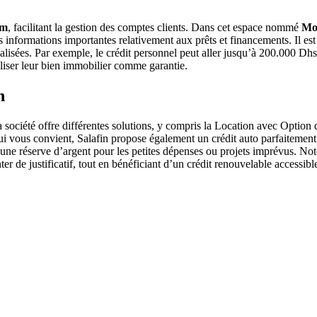
om
, facilitant la gestion des comptes clients. Dans cet espace nommé
Mo
 les informations importantes relativement aux prêts et financements. Il 
nnalisées. Par exemple, le crédit personnel peut aller jusqu’à 200.000 D
ser leur bien immobilier comme garantie.
n
 société offre différentes solutions, y compris la Location avec Option
i vous convient, Salafin propose également un crédit auto parfaitement ad
e réserve d’argent pour les petites dépenses ou projets imprévus. Noto
ter de justificatif, tout en bénéficiant d’un crédit renouvelable accessibl