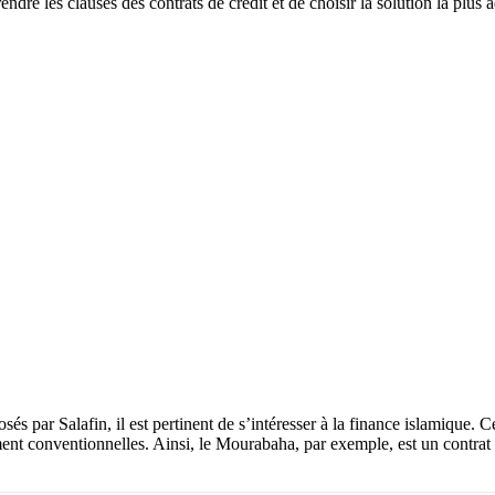
re les clauses des contrats de crédit et de choisir la solution la plus 
 par Salafin, il est pertinent de s’intéresser à la finance islamique. Ce
ment conventionnelles. Ainsi, le Mourabaha, par exemple, est un contrat 