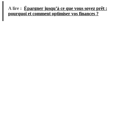
A lire :
Épargner jusqu’à ce que vous soyez prêt :
pourquoi et comment optimiser vos finances ?