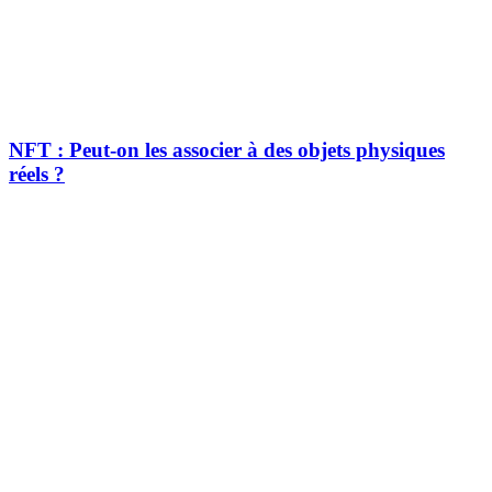
NFT : Peut-on les associer à des objets physiques
réels ?