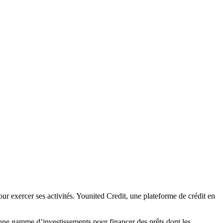
our exercer ses activités. Younited Credit, une plateforme de crédit en
i une gamme d’investissements pour financer des prêts dont les