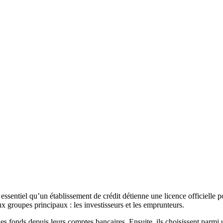
essentiel qu’un établissement de crédit détienne une licence officielle p
x groupes principaux : les investisseurs et les emprunteurs.
des fonds depuis leurs comptes bancaires. Ensuite, ils choisissent parm