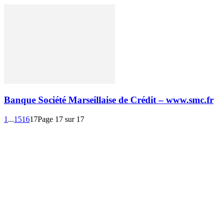
Banque Société Marseillaise de Crédit – www.smc.fr
1
...
15
16
17
Page 17 sur 17