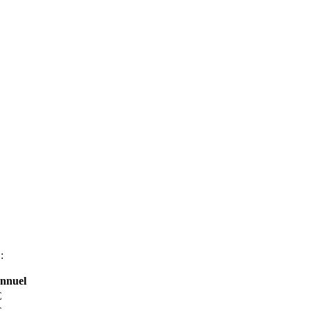
:
nnuel
€