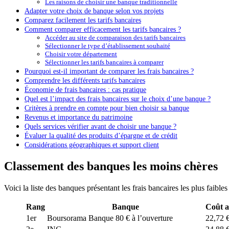
Les raisons de choisir une banque traditionnelle
Adapter votre choix de banque selon vos projets
Comparez facilement les tarifs bancaires
Comment comparer efficacement les tarifs bancaires ?
Accéder au site de comparaison des tarifs bancaires
Sélectionner le type d’établissement souhaité
Choisir votre département
Sélectionner les tarifs bancaires à comparer
Pourquoi est-il important de comparer les frais bancaires ?
Comprendre les différents tarifs bancaires
Économie de frais bancaires : cas pratique
Quel est l’impact des frais bancaires sur le choix d’une banque ?
Critères à prendre en compte pour bien choisir sa banque
Revenus et importance du patrimoine
Quels services vérifier avant de choisir une banque ?
Évaluer la qualité des produits d’épargne et de crédit
Considérations géographiques et support client
Classement des banques les moins chères
Voici la liste des banques présentant les frais bancaires les plus faibles 
Rang
Banque
Coût a
1er
Boursorama Banque 80 € à l’ouverture
22,72 