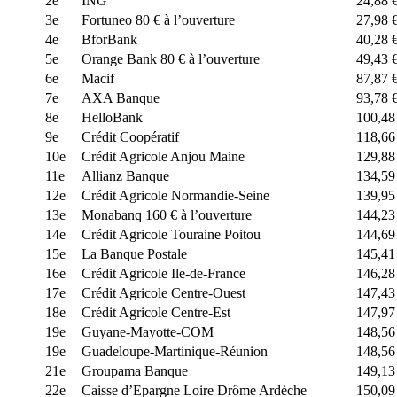
2e
ING
24,88 
3e
Fortuneo 80 € à l’ouverture
27,98 
4e
BforBank
40,28 
5e
Orange Bank 80 € à l’ouverture
49,43 
6e
Macif
87,87 
7e
AXA Banque
93,78 
8e
HelloBank
100,48
9e
Crédit Coopératif
118,66
10e
Crédit Agricole Anjou Maine
129,88
11e
Allianz Banque
134,59
12e
Crédit Agricole Normandie-Seine
139,95
13e
Monabanq 160 € à l’ouverture
144,23
14e
Crédit Agricole Touraine Poitou
144,69
15e
La Banque Postale
145,41
16e
Crédit Agricole Ile-de-France
146,28
17e
Crédit Agricole Centre-Ouest
147,43
18e
Crédit Agricole Centre-Est
147,97
19e
Guyane-Mayotte-COM
148,56
19e
Guadeloupe-Martinique-Réunion
148,56
21e
Groupama Banque
149,13
22e
Caisse d’Epargne Loire Drôme Ardèche
150,09