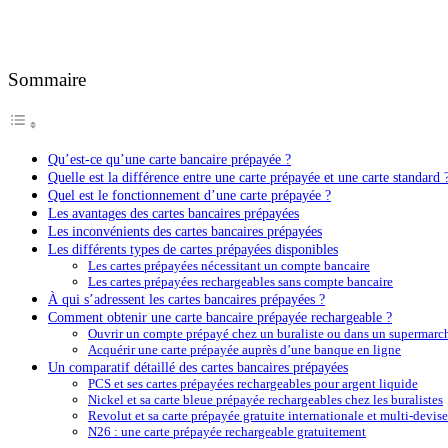
Sommaire
Qu’est-ce qu’une carte bancaire prépayée ?
Quelle est la différence entre une carte prépayée et une carte standard 
Quel est le fonctionnement d’une carte prépayée ?
Les avantages des cartes bancaires prépayées
Les inconvénients des cartes bancaires prépayées
Les différents types de cartes prépayées disponibles
Les cartes prépayées nécessitant un compte bancaire
Les cartes prépayées rechargeables sans compte bancaire
À qui s’adressent les cartes bancaires prépayées ?
Comment obtenir une carte bancaire prépayée rechargeable ?
Ouvrir un compte prépayé chez un buraliste ou dans un supermarc
Acquérir une carte prépayée auprès d’une banque en ligne
Un comparatif détaillé des cartes bancaires prépayées
PCS et ses cartes prépayées rechargeables pour argent liquide
Nickel et sa carte bleue prépayée rechargeables chez les buralistes
Revolut et sa carte prépayée gratuite internationale et multi-devise
N26 : une carte prépayée rechargeable gratuitement