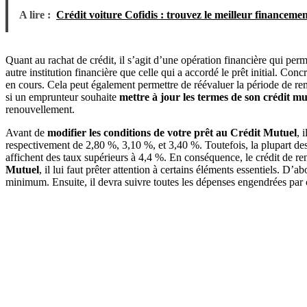
A lire :
Crédit voiture Cofidis : trouvez le meilleur financeme
Quant au rachat de crédit, il s’agit d’une opération financière qui perm
autre institution financière que celle qui a accordé le prêt initial. Con
en cours. Cela peut également permettre de réévaluer la période de rem
si un emprunteur souhaite
mettre à jour les termes de son crédit mu
renouvellement.
Avant de
modifier les conditions de votre prêt au Crédit Mutuel
, 
respectivement de 2,80 %, 3,10 %, et 3,40 %. Toutefois, la plupart des 
affichent des taux supérieurs à 4,4 %. En conséquence, le crédit de r
Mutuel
, il lui faut prêter attention à certains éléments essentiels. D’a
minimum. Ensuite, il devra suivre toutes les dépenses engendrées par