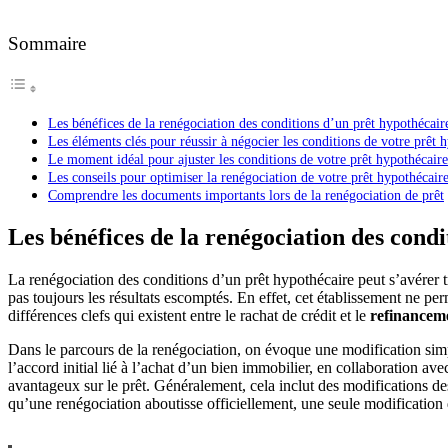
Sommaire
Les bénéfices de la renégociation des conditions d’un prêt hypothécair
Les éléments clés pour réussir à négocier les conditions de votre prêt 
Le moment idéal pour ajuster les conditions de votre prêt hypothécair
Les conseils pour optimiser la renégociation de votre prêt hypothécair
Comprendre les documents importants lors de la renégociation de prêt
Les bénéfices de la renégociation des cond
La renégociation des conditions d’un prêt hypothécaire peut s’avérer 
pas toujours les résultats escomptés. En effet, cet établissement ne pe
différences clefs qui existent entre le rachat de crédit et le
refinanceme
Dans le parcours de la renégociation, on évoque une modification simp
l’accord initial lié à l’achat d’un bien immobilier, en collaboration av
avantageux sur le prêt. Généralement, cela inclut des modifications de
qu’une renégociation aboutisse officiellement, une seule modification d