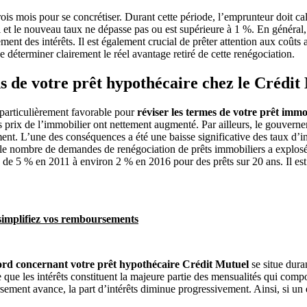
rois mois pour se concrétiser. Durant cette période, l’emprunteur doit ca
tial et le nouveau taux ne dépasse pas ou est supérieure à 1 %. En génér
ment des intérêts. Il est également crucial de prêter attention aux coûts
e déterminer clairement le réel avantage retiré de cette renégociation.
s de votre prêt hypothécaire chez le Crédit
 particulièrement favorable pour
réviser les termes de votre prêt imm
prix de l’immobilier ont nettement augmenté. Par ailleurs, le gouverne
ssement. L’une des conséquences a été une baisse significative des taux d’i
 le nombre de demandes de renégociation de prêts immobiliers a explosé.
s de 5 % en 2011 à environ 2 % en 2016 pour des prêts sur 20 ans. Il es
 simplifiez vos remboursements
ord concernant votre prêt hypothécaire Crédit Mutuel
se situe dura
ode que les intérêts constituent la majeure partie des mensualités qui c
rsement avance, la part d’intérêts diminue progressivement. Ainsi, si un