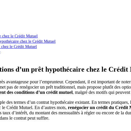
e chez le Crédit Mutuel
hypothécaire chez le Crédit Mutuel
e chez le Crédit Mutuel
e
itions d’un prêt hypothécaire chez le Crédit
très avantageuse pour l’emprunteur. Cependant, il est important de note
rmet pas de renégocier un prêt traditionnel, mais propose plutôt des opti
nt des conditions d’un crédit mutuel
, malgré des motifs qui peuvent 
le des termes d’un contrat hypothécaire existant. En termes pratiques, l
ec le Crédit Mutuel. En d’autres mots,
renégocier un crédit du Crédit
s taux d’intérêt, du montant des mensualités à régler ou encore de la du
ans le contrat peut suffire.