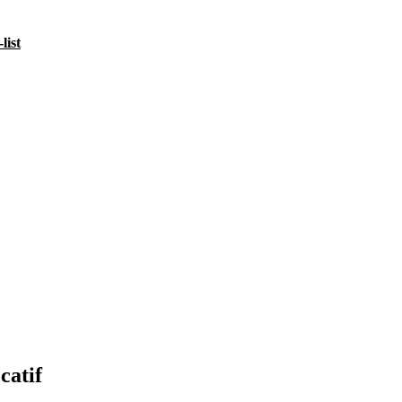
list
catif