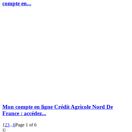
compte en...
Mon compte en ligne Crédit Agricole Nord De
France : accédez...
1
2
3
...
6
Page 1 of 6
©